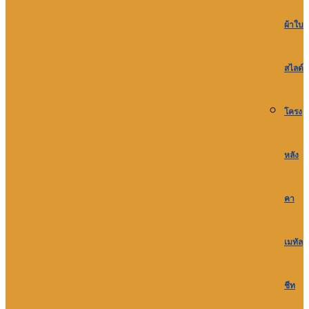
ผ้าใบ
สไลด์
โครง
หลัง
คา
เมทัล
ชีท