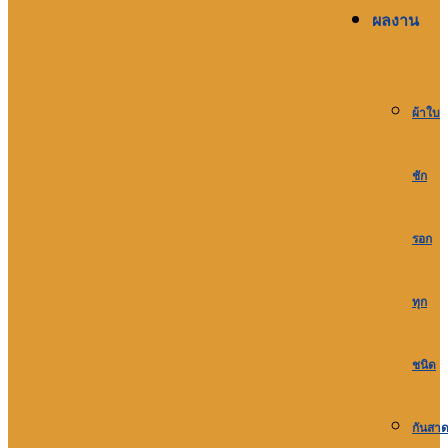
ผลงาน
ผ้าใบ
ชัก
รอก
ทุก
ชนิด
กันสา