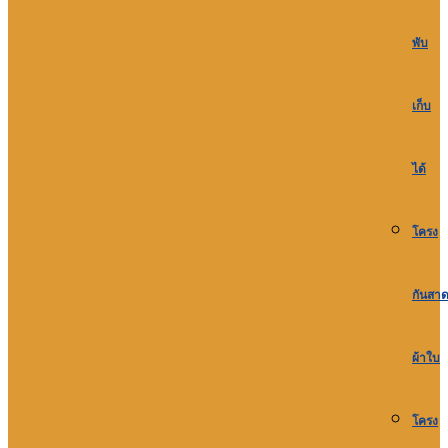
พับ
เก็บ
ได้
โครง
กันสา
ผ้าใบ
โครง