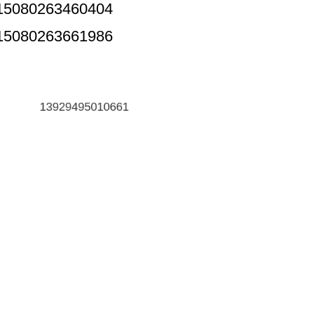
15080263460404
15080263661986
13929495010661