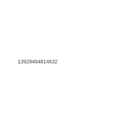
13929494814632
13929494764397